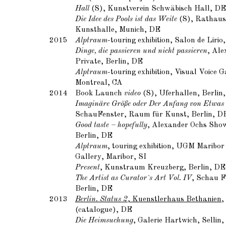
Hall
(S), Kunstverein Schwäbisch Hall, DE
Die Idee des Pools ist das Weite
(S), Rathausg
Kunsthalle, Munich, DE
2015
Alptraum
-touring exhibition, Salon de Lirio
Dinge, die passieren und nicht passieren
, Ale
Private, Berlin, DE
Alptraum
-touring exhibition, Visual Voice G
Montreal, CA
2014
Book Launch
video
(S), Uferhallen, Berlin
Imaginäre Größe oder Der Anfang von Etwas
SchauFenster, Raum für Kunst, Berlin, D
Good taste – hopefully
, Alexander Ochs Sho
Berlin, DE
Alptraum
, touring exhibition, UGM Maribor
Gallery, Maribor, SI
Present
, Kunstraum Kreuzberg, Berlin, DE
The Artist as Curator`s Art Vol. IV
, Schau F
Berlin, DE
2013
Berlin. Status 2
, Kuenstlerhaus Bethanien
,
(catalogue), DE
Die Heimsuchung
, Galerie Hartwich, Sellin