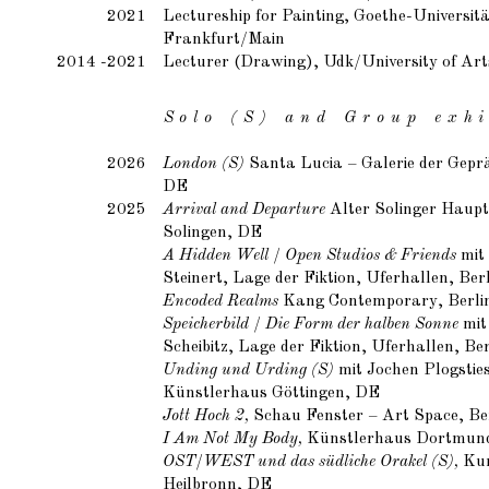
2021
Lectureship for Painting, Goethe-Universitä
Frankfurt/Main
2014 -2021
Lecturer (Drawing), Udk/University of Art
S o l o ( S ) a n d G r o u p e x h i b
2026
London (S)
Santa Lucia – Galerie der Geprä
DE
2025
Arrival and Departure
Alter Solinger Haup
Solingen, DE
A Hidden Well / Open Studios & Friends
mit
Steinert, Lage der Fiktion, Uferhallen, Ber
Encoded Realms
Kang Contemporary, Berli
Speicherbild / Die Form der halben Sonne
mit
Scheibitz, Lage der Fiktion, Uferhallen, Be
Unding und Urding (S)
mit Jochen Plogsties
Künstlerhaus Göttingen, DE
Jott Hoch 2,
Schau Fenster – Art Space, Be
I Am Not My Body,
Künstlerhaus Dortmun
OST/WEST und das südliche Orakel (S),
Kun
Heilbronn, DE