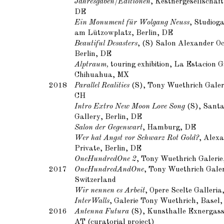
Jahresgaben/Editionen
, Kestnergesellschaf
DE
Ein Monument für Wolgang Neuss
, Studiog
am Lützowplatz, Berlin, DE
Beautiful Desasters
, (S) Salon Alexander Oc
Berlin, DE
Alptraum,
touring exhibition, La Estacion G
Chihuahua, MX
2018
Parallel Realities
(S), Tony Wuethrich Galeri
CH
Intro Extro New Moon Love Song
(S), Santa
Gallery, Berlin, DE
Salon der Gegenwart
, Hamburg, DE
Wer hat Angst vor Schwarz Rot Gold?
, Alex
Private, Berlin, DE
OneHundredOne 2
, Tony Wuethrich Galerie
2017
OneHundredAndOne
, Tony Wuethrich Galer
Switzerland
Wir nennen es Arbeit
, Opere Scelte Galleria
InterWalls
, Galerie Tony Wuethrich, Basel
2016
Antenna Futura
(S), Kunsthalle Exnergass
AT (curatorial project)