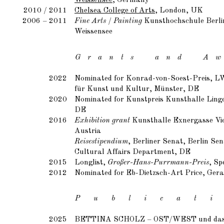
Weissensee
, Germany
2010 / 2011
Chelsea College of Arts
, London, UK
2006 – 2011
Fine Arts / Painting
Kunsthochschule Berli
Weissensee
G r a n t s a n d A w 
2022
Nominated for Konrad-von-Soest-Preis,
für Kunst und Kultur, Münster, DE
2020
Nominated for Kunstpreis Kunsthalle Ling
DE
2016
Exhibition grant
Kunsthalle Exnergasse Vi
Austria
Reisestipendium
, Berliner Senat, Berlin Se
Cultural Affairs Department, DE
2015
Longlist,
Großer-Hans-Purrmann-Preis
, Sp
2012
Nominated for Eb-Dietzsch-Art Price, Ger
P u b l i c a t i
2025
BETTINA SCHOLZ
– OST/WEST und das 