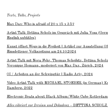
Texts, Talks, Projects
Max Dax: Who is afraid of 20 x 15 x 3.5?
Artist Talk: Bettina Scholz im Gespräch mit Julia Voss (Ger
English subtitles)
Kunst öffnet Wege in die Freiheit | Artikel zur Ausstellun
Emsdettener Volkszeitung am 24.10.2024
Artist Talk mit Nora Fehr, Thomas Scheibitz, Bettina Scholz
Veronique Homann, moderiert von Max Dax, Zürich, 2024
OI / Arbeiten an der Schwingtür | Radio Arty, 2024
Video Artist Talk with
MICHAEL STOEBER
(in German) Ku
Bamberg, 2022
Electronic Beats about Black Album/White Cube Rotterdam
Alles vibriert vor Irrsinn und Dekaden
z –
BETTINA SCHOLZ