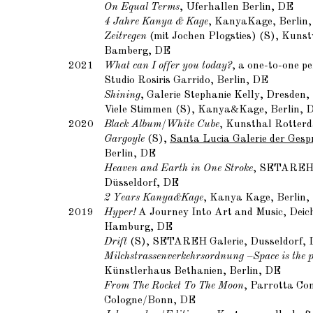
On Equal Terms
, Uferhallen Berlin, DE
4 Jahre Kanya & Kage
, KanyaKage, Berlin
Zeitregen
(mit Jochen Plogsties) (S), Kunst
Bamberg, DE
2021
What can I offer you today?
, a one-to-one p
Studio Rosiris Garrido, Berlin, DE
Shining
, Galerie Stephanie Kelly, Dresden
Viele Stimmen (S), Kanya&Kage, Berlin, 
2020
Black Album/White Cube
, Kunsthal Rotter
Gargoyle
(S),
Santa Lucia Galerie der Gesp
Berlin, DE
Heaven and Earth in One Stroke
, SETAREH
Düsseldorf, DE
2 Years Kanya&Kage
, Kanya Kage, Berlin,
2019
Hyper!
A Journey Into Art and Music, Deic
Hamburg, DE
Drift
(S), SETAREH Galerie, Dusseldorf,
Milchstrassenverkehrsordnung
–
Space is the 
Künstlerhaus Bethanien, Berlin, DE
From The Rocket To The Moon
, Parrotta Co
Cologne/Bonn, DE