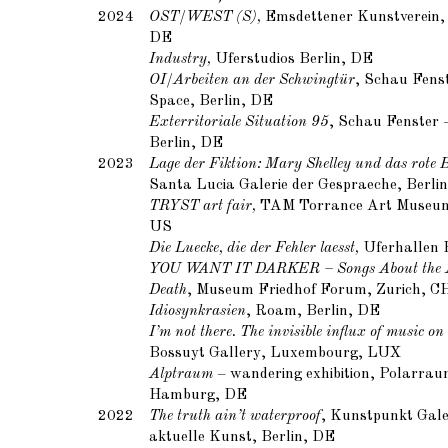
2024
OST/WEST (S),
Emsdettener Kunstverein,
DE
Industry,
Uferstudios Berlin, DE
OI/Arbeiten an der Schwingtür
, Schau Fens
Space, Berlin, DE
Exterritoriale Situation 95
, Schau Fenster 
Berlin, DE
2023
Lage der Fiktion: Mary Shelley und das rote 
Santa Lucia Galerie der Gespraeche, Berli
TRYST art fair,
TAM Torrance Art Museum
US
Die Luecke, die der Fehler laesst,
Uferhallen 
YOU WANT IT DARKER – Songs About the A
Death
, Museum Friedhof Forum, Zurich, C
Idiosynkrasien
, Roam, Berlin, DE
I’m not there. The invisible influx of music on
Bossuyt Gallery, Luxembourg, LUX
Alptraum
– wandering exhibition, Polarrau
Hamburg, DE
2022
The truth ain’t waterproof
, Kunstpunkt Gale
aktuelle Kunst, Berlin, DE