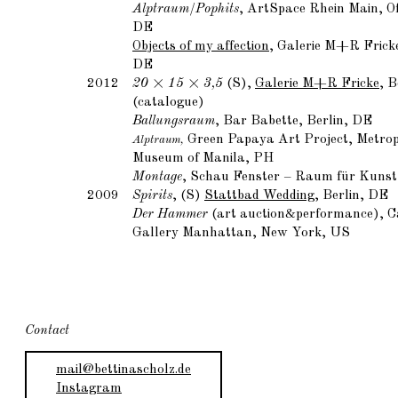
Alptraum/Pophits
, ArtSpace Rhein Main, O
DE
Objects of my affection
, Galerie M+R Fricke
DE
2012
20 × 15 × 3,5
(S),
Galerie M+R Fricke
, B
(catalogue)
Ballungsraum
, Bar Babette, Berlin, DE
Green Papaya Art Project,
Metrop
Alptraum,
Museum of Manila, PH
Montage
, Schau Fenster – Raum für Kunst
2009
Spirits
, (S)
Stattbad Wedding
, Berlin, DE
Der Hammer
(art auction&performance), 
Gallery Manhattan, New York, US
Contact
mail@bettinascholz.de
Instagram