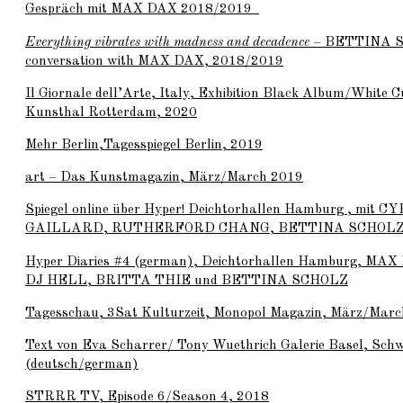
Gespräch mit
MAX DAX
2018/2019
Everything vibrates with madness and decadence
–
BETTINA 
conversation with
MAX DAX
, 2018/2019
Il Giornale dell’Arte, Italy, Exhibition Black Album/White C
Kunsthal Rotterdam, 2020
Mehr Berlin,Tagesspiegel Berlin, 2019
art – Das Kunstmagazin, März/March 2019
Spiegel online über Hyper! Deichtorhallen Hamburg , mit
CY
GAILLARD
,
RUTHERFORD CHANG
,
BETTINA SCHOL
Hyper Diaries #4 (german), Deichtorhallen Hamburg,
MAX
DJ HELL
,
BRITTA THIE
und
BETTINA SCHOLZ
Tagesschau, 3Sat Kulturzeit, Monopol Magazin, März/Mar
Text von Eva Scharrer/ Tony Wuethrich Galerie Basel, Schw
(deutsch/german)
STRRR TV, Episode 6/Season 4, 2018