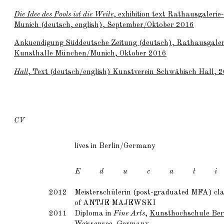
Die Idee des Pools ist die Weite
, exhibition text Rathausgaleri
Munich (deutsch, english), September/Oktober 2016
Ankuendigung Süddeutsche Zeitung (deutsch), Rathausgaler
Kunsthalle München/Munich, Oktober 2016
Hall
, Text (deutsch/english) Kunstverein Schwäbisch Hall,
CV
lives in Berlin/Germany
E d u c a t i
2012
Meisterschülerin (post-graduated MFA) cl
of
ANTJE MAJEWSKI
2011
Diploma in
Fine Arts
,
Kunsthochschule Ber