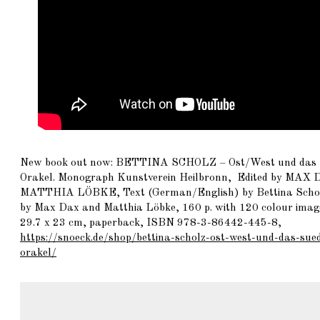
New book out now:
BETTINA SCHOLZ
– Ost/West und das 
Orakel. Monograph Kunstverein Heilbronn, Edited by
MAX 
MATTHIA LÖBKE
, Text (German/English) by Bettina Scho
by Max Dax and Matthia Löbke, 160 p. with 120 colour ima
29.7 x 23 cm, paperback, ISBN 978-3-86442-445-8,
https://snoeck.de/shop/bettina-scholz-ost-west-und-das-sued
orakel/