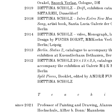
Orakel,
Snoeck Verlag
, Cologne, DE
2019
BETTINA SCHOLZ
–
Drift
, exhibition cat
SETAREH, Dusseldorf
2018
BETTINA SCHOLZ
–
Intro Extro New Moo
Song
, artist book, Santa Lucia Galerie der
Berlin
2014
BETTINA SCHOLZ
– video, Monograph, l
Design by
FUCHS BORST
, MMKoehn Verl
Berlin/Leipzig
2013
Berlin. Status 2
, catalogue to accompany t
exhibition at Kuenstlerhaus Bethanien, Ber
2012
BETTINA SCHOLZ
20
×
15
×
3,5
, catalogu
accompany the exhibition at Galerie M+R F
Berlin
Split Pieces
, Booklet, edited by
ANDRÉ FU
BETTINA SCHOLZ
T e a c h i
since 2021
Professor of Painting and Drawing, Alanus
Hochschule, Alfter b. Bonn/ Mannheim