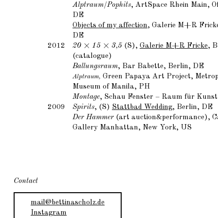
Alptraum/Pophits
, ArtSpace Rhein Main, O
DE
Objects of my affection
, Galerie M+R Fricke
DE
2012
20 × 15 × 3,5
(S),
Galerie M+R Fricke
, B
(catalogue)
Ballungsraum
, Bar Babette, Berlin, DE
Green Papaya Art Project,
Metrop
Alptraum,
Museum of Manila, PH
Montage
, Schau Fenster – Raum für Kunst
2009
Spirits
, (S)
Stattbad Wedding
, Berlin, DE
Der Hammer
(art auction&performance), 
Gallery Manhattan, New York, US
Contact
mail@bettinascholz.de
Instagram