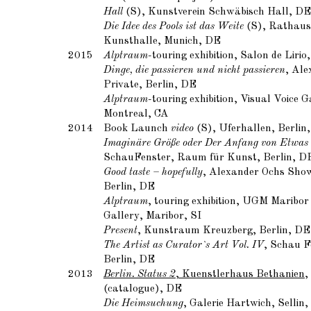
Hall
(S), Kunstverein Schwäbisch Hall, DE
Die Idee des Pools ist das Weite
(S), Rathausg
Kunsthalle, Munich, DE
2015
Alptraum
-touring exhibition, Salon de Lirio
Dinge, die passieren und nicht passieren
, Ale
Private, Berlin, DE
Alptraum
-touring exhibition, Visual Voice G
Montreal, CA
2014
Book Launch
video
(S), Uferhallen, Berlin
Imaginäre Größe oder Der Anfang von Etwas
SchauFenster, Raum für Kunst, Berlin, D
Good taste – hopefully
, Alexander Ochs Sho
Berlin, DE
Alptraum
, touring exhibition, UGM Maribor
Gallery, Maribor, SI
Present
, Kunstraum Kreuzberg, Berlin, DE
The Artist as Curator`s Art Vol. IV
, Schau F
Berlin, DE
2013
Berlin. Status 2
, Kuenstlerhaus Bethanien
,
(catalogue), DE
Die Heimsuchung
, Galerie Hartwich, Sellin