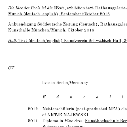
Die Idee des Pools ist die Weite
, exhibition text Rathausgaleri
Munich (deutsch, english), September/Oktober 2016
Ankuendigung Süddeutsche Zeitung (deutsch), Rathausgaler
Kunsthalle München/Munich, Oktober 2016
Hall
, Text (deutsch/english) Kunstverein Schwäbisch Hall,
CV
lives in Berlin/Germany
E d u c a t i
2012
Meisterschülerin (post-graduated MFA) cl
of
ANTJE MAJEWSKI
2011
Diploma in
Fine Arts
,
Kunsthochschule Ber