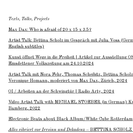
Texts, Talks, Projects
Max Dax: Who is afraid of 20 x 15 x 3.5?
Artist Talk: Bettina Scholz im Gespräch mit Julia Voss (Ger
English subtitles)
Kunst öffnet Wege in die Freiheit | Artikel zur Ausstellun
Emsdettener Volkszeitung am 24.10.2024
Artist Talk mit Nora Fehr, Thomas Scheibitz, Bettina Scholz
Veronique Homann, moderiert von Max Dax, Zürich, 2024
OI / Arbeiten an der Schwingtür | Radio Arty, 2024
Video Artist Talk with
MICHAEL STOEBER
(in German) Ku
Bamberg, 2022
Electronic Beats about Black Album/White Cube Rotterdam
Alles vibriert vor Irrsinn und Dekaden
z –
BETTINA SCHOLZ