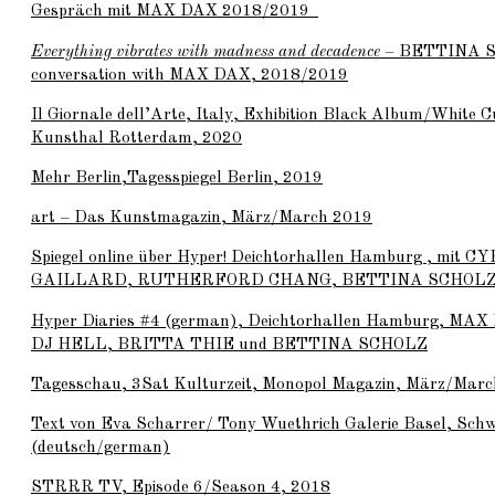
Gespräch mit
MAX DAX
2018/2019
Everything vibrates with madness and decadence
–
BETTINA 
conversation with
MAX DAX
, 2018/2019
Il Giornale dell’Arte, Italy, Exhibition Black Album/White C
Kunsthal Rotterdam, 2020
Mehr Berlin,Tagesspiegel Berlin, 2019
art – Das Kunstmagazin, März/March 2019
Spiegel online über Hyper! Deichtorhallen Hamburg , mit
CY
GAILLARD
,
RUTHERFORD CHANG
,
BETTINA SCHOL
Hyper Diaries #4 (german), Deichtorhallen Hamburg,
MAX
DJ HELL
,
BRITTA THIE
und
BETTINA SCHOLZ
Tagesschau, 3Sat Kulturzeit, Monopol Magazin, März/Mar
Text von Eva Scharrer/ Tony Wuethrich Galerie Basel, Schw
(deutsch/german)
STRRR TV, Episode 6/Season 4, 2018