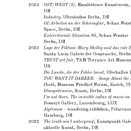
2024
OST/WEST (S),
Emsdettener Kunstverein,
DE
Industry,
Uferstudios Berlin, DE
OI/Arbeiten an der Schwingtür
, Schau Fens
Space, Berlin, DE
Exterritoriale Situation 95
, Schau Fenster 
Berlin, DE
2023
Lage der Fiktion: Mary Shelley und das rote 
Santa Lucia Galerie der Gespraeche, Berli
TRYST art fair,
TAM Torrance Art Museum
US
Die Luecke, die der Fehler laesst,
Uferhallen 
YOU WANT IT DARKER – Songs About the A
Death
, Museum Friedhof Forum, Zurich, C
Idiosynkrasien
, Roam, Berlin, DE
I’m not there. The invisible influx of music on
Bossuyt Gallery, Luxembourg, LUX
Alptraum
– wandering exhibition, Polarrau
Hamburg, DE
2022
The truth ain’t waterproof
, Kunstpunkt Gale
aktuelle Kunst, Berlin, DE