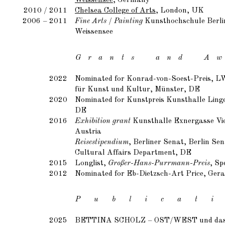
Weissensee
, Germany
2010 / 2011
Chelsea College of Arts
, London, UK
2006 – 2011
Fine Arts / Painting
Kunsthochschule Berli
Weissensee
G r a n t s a n d A w 
2022
Nominated for Konrad-von-Soest-Preis,
für Kunst und Kultur, Münster, DE
2020
Nominated for Kunstpreis Kunsthalle Ling
DE
2016
Exhibition grant
Kunsthalle Exnergasse Vi
Austria
Reisestipendium
, Berliner Senat, Berlin Se
Cultural Affairs Department, DE
2015
Longlist,
Großer-Hans-Purrmann-Preis
, Sp
2012
Nominated for Eb-Dietzsch-Art Price, Ger
P u b l i c a t i
2025
BETTINA SCHOLZ
– OST/WEST und das 