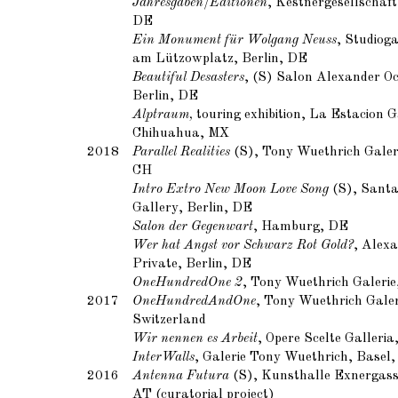
Jahresgaben/Editionen
, Kestnergesellschaf
DE
Ein Monument für Wolgang Neuss
, Studiog
am Lützowplatz, Berlin, DE
Beautiful Desasters
, (S) Salon Alexander Oc
Berlin, DE
Alptraum,
touring exhibition, La Estacion G
Chihuahua, MX
2018
Parallel Realities
(S), Tony Wuethrich Galeri
CH
Intro Extro New Moon Love Song
(S), Santa
Gallery, Berlin, DE
Salon der Gegenwart
, Hamburg, DE
Wer hat Angst vor Schwarz Rot Gold?
, Alex
Private, Berlin, DE
OneHundredOne 2
, Tony Wuethrich Galerie
2017
OneHundredAndOne
, Tony Wuethrich Galer
Switzerland
Wir nennen es Arbeit
, Opere Scelte Galleria
InterWalls
, Galerie Tony Wuethrich, Basel
2016
Antenna Futura
(S), Kunsthalle Exnergass
AT (curatorial project)