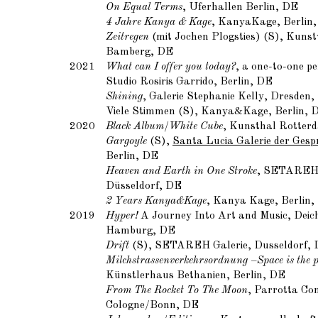
On Equal Terms
, Uferhallen Berlin, DE
4 Jahre Kanya & Kage
, KanyaKage, Berlin
Zeitregen
(mit Jochen Plogsties) (S), Kunst
Bamberg, DE
2021
What can I offer you today?
, a one-to-one p
Studio Rosiris Garrido, Berlin, DE
Shining
, Galerie Stephanie Kelly, Dresden
Viele Stimmen (S), Kanya&Kage, Berlin, 
2020
Black Album/White Cube
, Kunsthal Rotter
Gargoyle
(S),
Santa Lucia Galerie der Gesp
Berlin, DE
Heaven and Earth in One Stroke
, SETAREH
Düsseldorf, DE
2 Years Kanya&Kage
, Kanya Kage, Berlin,
2019
Hyper!
A Journey Into Art and Music, Deic
Hamburg, DE
Drift
(S), SETAREH Galerie, Dusseldorf,
Milchstrassenverkehrsordnung
–
Space is the 
Künstlerhaus Bethanien, Berlin, DE
From The Rocket To The Moon
, Parrotta Co
Cologne/Bonn, DE