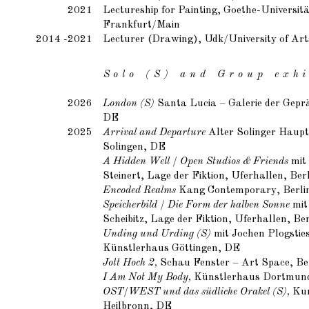
2021
Lectureship for Painting, Goethe-Universitä
Frankfurt/Main
2014 -2021
Lecturer (Drawing), Udk/University of Art
S o l o ( S ) a n d G r o u p e x h i b
2026
London (S)
Santa Lucia – Galerie der Geprä
DE
2025
Arrival and Departure
Alter Solinger Haup
Solingen, DE
A Hidden Well / Open Studios & Friends
mit
Steinert, Lage der Fiktion, Uferhallen, Ber
Encoded Realms
Kang Contemporary, Berli
Speicherbild / Die Form der halben Sonne
mit
Scheibitz, Lage der Fiktion, Uferhallen, Be
Unding und Urding (S)
mit Jochen Plogsties
Künstlerhaus Göttingen, DE
Jott Hoch 2,
Schau Fenster – Art Space, Be
I Am Not My Body,
Künstlerhaus Dortmun
OST/WEST und das südliche Orakel (S),
Kun
Heilbronn, DE