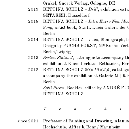
Orakel,
Snoeck Verlag
, Cologne, DE
2019
BETTINA SCHOLZ
–
Drift
, exhibition cat
SETAREH, Dusseldorf
2018
BETTINA SCHOLZ
–
Intro Extro New Moo
Song
, artist book, Santa Lucia Galerie der
Berlin
2014
BETTINA SCHOLZ
– video, Monograph, l
Design by
FUCHS BORST
, MMKoehn Verl
Berlin/Leipzig
2013
Berlin. Status 2
, catalogue to accompany t
exhibition at Kuenstlerhaus Bethanien, Ber
2012
BETTINA SCHOLZ
20
×
15
×
3,5
, catalogu
accompany the exhibition at Galerie M+R F
Berlin
Split Pieces
, Booklet, edited by
ANDRÉ FU
BETTINA SCHOLZ
T e a c h i
since 2021
Professor of Painting and Drawing, Alanus
Hochschule, Alfter b. Bonn/ Mannheim