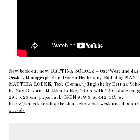
New book out now:
BETTINA SCHOLZ
– Ost/West und das 
Orakel. Monograph Kunstverein Heilbronn, Edited by
MAX 
MATTHIA LÖBKE
, Text (German/English) by Bettina Scho
by Max Dax and Matthia Löbke, 160 p. with 120 colour ima
29.7 x 23 cm, paperback, ISBN 978-3-86442-445-8,
https://snoeck.de/shop/bettina-scholz-ost-west-und-das-sued
orakel/