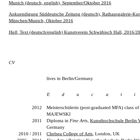
Munich (deutsch, english), September/Oktober 2016
Ankuendigung Süddeutsche Zeitung (deutsch), Rathausgalerie-Kun
München/Munich, Oktober 2016
Hall
, Text (deutsch/english) Kunstverein Schwäbisch Hall, 2016/2
CV
lives in Berlin/Germany
E d u c a t i
2012
Meisterschülerin (post-graduated MFA) class o
MAJEWSKI
2011
Diploma in
Fine Arts
,
Kunsthochschule Berlin 
Germany
2010 / 2011
Chelsea College of Arts
, London, UK