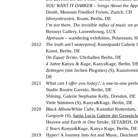
YOU WANT IT DARKER – Songs About the Appr
Death
, Museum Friedhof Forum, Zurich, CH
Idiosynkrasien
, Roam, Berlin, DE
I’m not there. The invisible influx of music on ar
Bossuyt Gallery, Luxembourg, LUX
Alptraum
– wandering exhibition, Polarraum, 
2022
The truth ain’t waterproof
, Kunstpunkt Galerie f
Kunst, Berlin, DE
On Equal Terms
, Uferhallen Berlin, DE
4 Jahre Kanya & Kage
, KanyaKage, Berlin, D
Zeitregen
(mit Jochen Plogsties) (S), Kunstvere
DE
2021
What can I offer you today?
, a one-to-one perf
Studio Rosiris Garrido, Berlin, DE
Shining
, Galerie Stephanie Kelly, Dresden, DE
Viele Stimmen (S), Kanya&Kage, Berlin, DE
2020
Black Album/White Cube
, Kunsthal Rotterdam,
Gargoyle
(S),
Santa Lucia Galerie der Gespräch
Heaven and Earth in One Stroke
, SETAREH, Dü
2 Years Kanya&Kage
, Kanya Kage, Berlin, DE
2019
Hyper!
A Journey Into Art and Music, Deichtorh