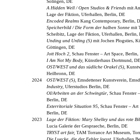
Solingen, DE
A Hidden Well / Open Studios & Friends
mit An
Lage der Fiktion, Uferhallen, Berlin, DE
Encoded Realms
Kang Contemporary, Berlin, 
Speicherbild / Die Form der halben Sonne
mit 
Scheibitz, Lage der Fiktion, Uferhallen, Berlin,
Unding und Urding (S)
mit Jochen Plogsties, K
Göttingen, DE
Jott Hoch 2,
Schau Fenster – Art Space, Berlin,
I Am Not My Body,
Künstlerhaus Dortmund, D
OST/WEST und das südliche Orakel (S),
Kunstv
Heilbronn, DE
2024
OST/WEST (S),
Emsdettener Kunstverein, Emsd
Industry,
Uferstudios Berlin, DE
OI/Arbeiten an der Schwingtür
, Schau Fenster 
Berlin, DE
Exterritoriale Situation 95
, Schau Fenster – Art
Berlin, DE
2023
Lage der Fiktion: Mary Shelley und das rote Bi
Lucia Galerie der Gespraeche, Berlin, DE
TRYST art fair,
TAM Torrance Art Museum, Tor
Die Luecke, die der Fehler laesst,
Uferhallen Be