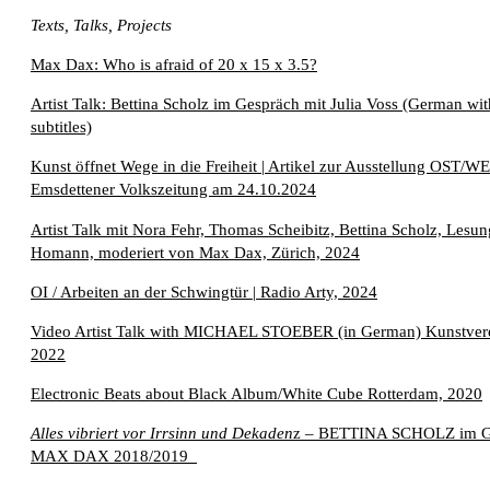
Texts, Talks, Projects
Max Dax: Who is afraid of 20 x 15 x 3.5?
Artist Talk: Bettina Scholz im Gespräch mit Julia Voss (German wit
subtitles)
Kunst öffnet Wege in die Freiheit | Artikel zur Ausstellung OST/W
Emsdettener Volkszeitung am 24.10.2024
Artist Talk mit Nora Fehr, Thomas Scheibitz, Bettina Scholz, Lesu
Homann, moderiert von Max Dax, Zürich, 2024
OI / Arbeiten an der Schwingtür | Radio Arty, 2024
Video Artist Talk with
MICHAEL STOEBER
(in German) Kunstver
2022
Electronic Beats about Black Album/White Cube Rotterdam, 2020
Alles vibriert vor Irrsinn und Dekaden
z –
BETTINA SCHOLZ
im G
MAX DAX
2018/2019