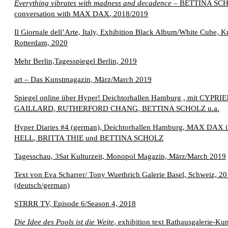
Everything vibrates with madness and decadence
–
BETTINA SC
conversation with
MAX DAX
, 2018/2019
Il Giornale dell’Arte, Italy, Exhibition Black Album/White Cube, K
Rotterdam, 2020
Mehr Berlin,Tagesspiegel Berlin, 2019
art – Das Kunstmagazin, März/March 2019
Spiegel online über Hyper! Deichtorhallen Hamburg , mit
CYPRIE
GAILLARD
,
RUTHERFORD CHANG
,
BETTINA SCHOLZ
u.a.
Hyper Diaries #4 (german), Deichtorhallen Hamburg,
MAX DAX
ü
HELL
,
BRITTA THIE
und
BETTINA SCHOLZ
Tagesschau, 3Sat Kulturzeit, Monopol Magazin, März/March 2019
Text von Eva Scharrer/ Tony Wuethrich Galerie Basel, Schweiz, 20
(deutsch/german)
STRRR TV, Episode 6/Season 4, 2018
Die Idee des Pools ist die Weite
, exhibition text Rathausgalerie-Kun