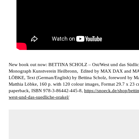
New book out now:
BETTINA SCHOLZ
– Ost/West und das Südlic
Monograph Kunstverein Heilbronn, Edited by
MAX DAX
and
MA
LÖBKE
, Text (German/English) by Bettina Scholz, foreword by 
Matthia Löbke, 160 p. with 120 colour images, Format 29.7 x 23 c
paperback, ISBN 978-3-86442-445-8,
https://snoeck.de/shop/betti
west-und-das-suedliche-orakel/