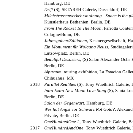
Hamburg, DE
Drift
(S), SETAREH Galerie, Dusseldorf, DE
Milchstrassenverkehrsordnung
–
Space is the p
Künstlerhaus Bethanien, Berlin, DE
From The Rocket To The Moon
, Parrotta Conte
Cologne/Bonn, DE
Jahresgaben/Editionen
, Kestnergesellschaft, H
Ein Monument für Wolgang Neuss
, Studiogale
Lützowplatz, Berlin, DE
Beautiful Desasters
, (S) Salon Alexander Ochs P
Berlin, DE
Alptraum,
touring exhibition, La Estacion Galle
Chihuahua, MX
2018
Parallel Realities
(S), Tony Wuethrich Galerie, 
Intro Extro New Moon Love Song
(S), Santa Luc
Berlin, DE
Salon der Gegenwart
, Hamburg, DE
Wer hat Angst vor Schwarz Rot Gold?
, Alexand
Private, Berlin, DE
OneHundredOne 2
, Tony Wuethrich Galerie, B
2017
OneHundredAndOne
, Tony Wuethrich Galerie, 