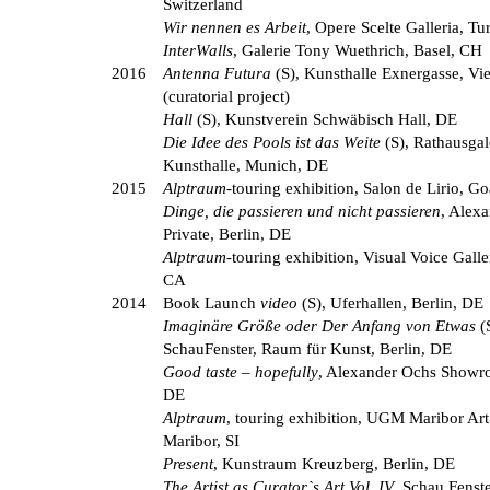
Switzerland
Wir nennen es Arbeit
, Opere Scelte Galleria, Tur
InterWalls
, Galerie Tony Wuethrich, Basel, CH
2016
Antenna Futura
(S), Kunsthalle Exnergasse, Vi
(curatorial project)
Hall
(S), Kunstverein Schwäbisch Hall, DE
Die Idee des Pools ist das Weite
(S), Rathausgal
Kunsthalle, Munich, DE
2015
Alptraum
-touring exhibition, Salon de Lirio, Go
Dinge, die passieren und nicht passieren
, Alex
Private, Berlin, DE
Alptraum
-touring exhibition, Visual Voice Galle
CA
2014
Book Launch
video
(S), Uferhallen, Berlin, DE
Imaginäre Größe oder Der Anfang von Etwas
(S
SchauFenster, Raum für Kunst, Berlin, DE
Good taste – hopefully
, Alexander Ochs Showro
DE
Alptraum
, touring exhibition, UGM Maribor Art
Maribor, SI
Present
, Kunstraum Kreuzberg, Berlin, DE
The Artist as Curator`s Art Vol. IV
, Schau Fenste