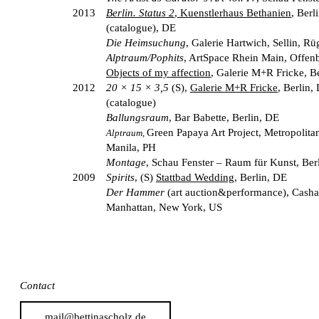
2013
Berlin. Status 2
, Kuenstlerhaus Bethanien
, Berl
(catalogue), DE
Die Heimsuchung
, Galerie Hartwich, Sellin, R
Alptraum/Pophits
, ArtSpace Rhein Main, Offen
Objects of my affection
, Galerie M+R Fricke, B
2012
20 × 15 × 3,5
(S),
Galerie M+R Fricke
, Berlin,
(catalogue)
Ballungsraum
, Bar Babette, Berlin, DE
Green Papaya Art Project,
Metropolit
Alptraum,
Manila, PH
Montage
, Schau Fenster – Raum für Kunst, Ber
2009
Spirits
, (S)
Stattbad Wedding
, Berlin, DE
Der Hammer
(art auction&performance), Cash
Manhattan, New York, US
Contact
mail@bettinascholz.de