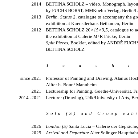
2014
BETTINA SCHOLZ
– video, Monograph, layou
by
FUCHS BORST
, MMKoehn Verlag, Berlin/L
2013
Berlin. Status 2
, catalogue to accompany the g
exhibition at Kuenstlerhaus Bethanien, Berlin
2012
BETTINA SCHOLZ
20
×
15
×
3,5
, catalogue to
the exhibition at Galerie M+R Fricke, Berlin
Split Pieces
, Booklet, edited by
ANDRÉ FUCH
BETTINA SCHOLZ
T e a c h i
since 2021
Professor of Painting and Drawing, Alanus Hoc
Alfter b. Bonn/ Mannheim
2021
Lectureship for Painting, Goethe-Universität, F
2014 -2021
Lecturer (Drawing), Udk/University of Arts, Ber
S o l o ( S ) a n d G r o u p e x h i b
2026
London (S)
Santa Lucia – Galerie der Gepräche,
2025
Arrival and Departure
Alter Solinger Hauptbah