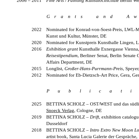
2006 – 2011
Fine Arts / Painting
Kunsthochschule Berlin We
G r a n t s a n d A w 
2022
Nominated for Konrad-von-Soest-Preis, LWL-
Kunst und Kultur, Münster, DE
2020
Nominated for Kunstpreis Kunsthalle Lingen, 
2016
Exhibition grant
Kunsthalle Exnergasse Vienna,
Reisestipendium
, Berliner Senat, Berlin Senate 
Affairs Department, DE
2015
Longlist,
Großer-Hans-Purrmann-Preis
, Speyer
2012
Nominated for Eb-Dietzsch-Art Price, Gera, G
P u b l i c a t i
2025
BETTINA SCHOLZ
– OST/WEST und das südli
Snoeck Verlag
, Cologne, DE
2019
BETTINA SCHOLZ
–
Drift
, exhibition catalo
Dusseldorf
2018
BETTINA SCHOLZ
–
Intro Extro New Moon L
artist book, Santa Lucia Galerie der Gespräche, 