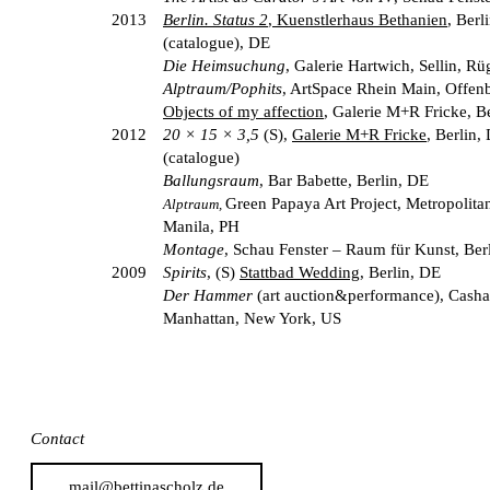
2013
Berlin. Status 2
, Kuenstlerhaus Bethanien
, Berl
(catalogue), DE
Die Heimsuchung
, Galerie Hartwich, Sellin, R
Alptraum/Pophits
, ArtSpace Rhein Main, Offen
Objects of my affection
, Galerie M+R Fricke, B
2012
20 × 15 × 3,5
(S),
Galerie M+R Fricke
, Berlin,
(catalogue)
Ballungsraum
, Bar Babette, Berlin, DE
Green Papaya Art Project,
Metropolit
Alptraum,
Manila, PH
Montage
, Schau Fenster – Raum für Kunst, Ber
2009
Spirits
, (S)
Stattbad Wedding
, Berlin, DE
Der Hammer
(art auction&performance), Cash
Manhattan, New York, US
Contact
mail@bettinascholz.de