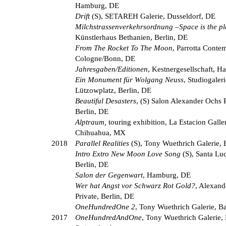
Hamburg, DE
Drift
(S), SETAREH Galerie, Dusseldorf, DE
Milchstrassenverkehrsordnung
–
Space is the p
Künstlerhaus Bethanien, Berlin, DE
From The Rocket To The Moon
, Parrotta Conte
Cologne/Bonn, DE
Jahresgaben/Editionen
, Kestnergesellschaft, H
Ein Monument für Wolgang Neuss
, Studiogale
Lützowplatz, Berlin, DE
Beautiful Desasters
, (S) Salon Alexander Ochs P
Berlin, DE
Alptraum,
touring exhibition, La Estacion Galle
Chihuahua, MX
2018
Parallel Realities
(S), Tony Wuethrich Galerie, 
Intro Extro New Moon Love Song
(S), Santa Luc
Berlin, DE
Salon der Gegenwart
, Hamburg, DE
Wer hat Angst vor Schwarz Rot Gold?
, Alexand
Private, Berlin, DE
OneHundredOne 2
, Tony Wuethrich Galerie, B
2017
OneHundredAndOne
, Tony Wuethrich Galerie, 