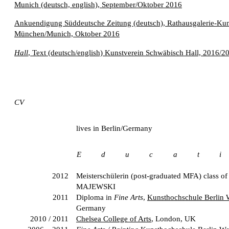
Munich (deutsch, english), September/Oktober 2016
Ankuendigung Süddeutsche Zeitung (deutsch), Rathausgalerie-Kun
München/Munich, Oktober 2016
Hall
, Text (deutsch/english) Kunstverein Schwäbisch Hall, 2016/2
CV
lives in Berlin/Germany
E d u c a t i
2012
Meisterschülerin (post-graduated MFA) class o
MAJEWSKI
2011
Diploma in
Fine Arts
,
Kunsthochschule Berlin 
Germany
2010 / 2011
Chelsea College of Arts
, London, UK