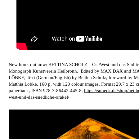
New book out now:
BETTINA SCHOLZ
– Ost/West und das Südlic
Monograph Kunstverein Heilbronn, Edited by
MAX DAX
and
MA
LÖBKE
, Text (German/English) by Bettina Scholz, foreword by 
Matthia Löbke, 160 p. with 120 colour images, Format 29.7 x 23 c
paperback, ISBN 978-3-86442-445-8,
https://snoeck.de/shop/betti
west-und-das-suedliche-orakel/