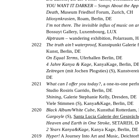
YOU WANT IT DARKER – Songs About the Appr
Death
, Museum Friedhof Forum, Zurich, CH
Idiosynkrasien
, Roam, Berlin, DE
I’m not there. The invisible influx of music on ar
Bossuyt Gallery, Luxembourg, LUX
Alptraum
– wandering exhibition, Polarraum, 
2022
The truth ain’t waterproof
, Kunstpunkt Galerie f
Kunst, Berlin, DE
On Equal Terms
, Uferhallen Berlin, DE
4 Jahre Kanya & Kage
, KanyaKage, Berlin, D
Zeitregen
(mit Jochen Plogsties) (S), Kunstvere
DE
2021
What can I offer you today?
, a one-to-one perf
Studio Rosiris Garrido, Berlin, DE
Shining
, Galerie Stephanie Kelly, Dresden, DE
Viele Stimmen (S), Kanya&Kage, Berlin, DE
2020
Black Album/White Cube
, Kunsthal Rotterdam,
Gargoyle
(S),
Santa Lucia Galerie der Gespräch
Heaven and Earth in One Stroke
, SETAREH, Dü
2 Years Kanya&Kage
, Kanya Kage, Berlin, DE
2019
Hyper!
A Journey Into Art and Music, Deichtorh