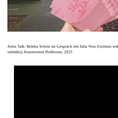
Artist Talk: Bettina Scholz im Gespräch mit Julia Voss (German wit
subtitles), Kunstverein Heilbronn, 2025