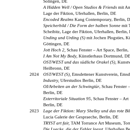
Solingen, DE
A Hidden Well / Open Studios & Friends
mit An
Lage der Fiktion, Uferhallen, Berlin, DE
Encoded Realms
Kang Contemporary, Berlin, 
Speicherbild / Die Form der halben Sonne
mit 
Scheibitz, Lage der Fiktion, Uferhallen, Berlin,
Unding und Urding (S)
mit Jochen Plogsties, K
Göttingen, DE
Jott Hoch 2,
Schau Fenster – Art Space, Berlin,
I Am Not My Body,
Künstlerhaus Dortmund, D
OST/WEST und das südliche Orakel (S),
Kunstv
Heilbronn, DE
2024
OST/WEST (S),
Emsdettener Kunstverein, Emsd
Industry,
Uferstudios Berlin, DE
OI/Arbeiten an der Schwingtür
, Schau Fenster 
Berlin, DE
Exterritoriale Situation 95
, Schau Fenster – Art
Berlin, DE
2023
Lage der Fiktion: Mary Shelley und das rote Bi
Lucia Galerie der Gespraeche, Berlin, DE
TRYST art fair,
TAM Torrance Art Museum, Tor
Die Luecke, die der Fehler laesst,
Uferhallen Be