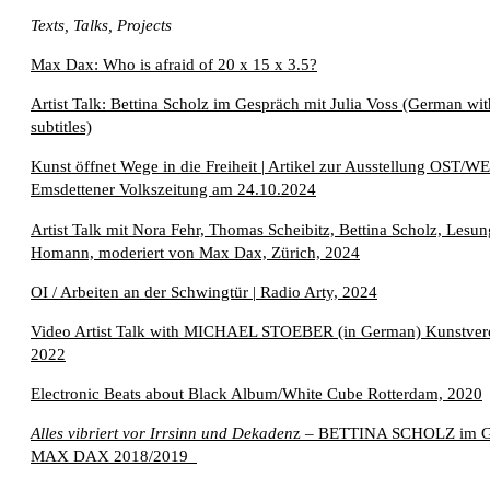
Texts, Talks, Projects
Max Dax: Who is afraid of 20 x 15 x 3.5?
Artist Talk: Bettina Scholz im Gespräch mit Julia Voss (German wit
subtitles)
Kunst öffnet Wege in die Freiheit | Artikel zur Ausstellung OST/W
Emsdettener Volkszeitung am 24.10.2024
Artist Talk mit Nora Fehr, Thomas Scheibitz, Bettina Scholz, Lesu
Homann, moderiert von Max Dax, Zürich, 2024
OI / Arbeiten an der Schwingtür | Radio Arty, 2024
Video Artist Talk with
MICHAEL STOEBER
(in German) Kunstver
2022
Electronic Beats about Black Album/White Cube Rotterdam, 2020
Alles vibriert vor Irrsinn und Dekaden
z –
BETTINA SCHOLZ
im G
MAX DAX
2018/2019