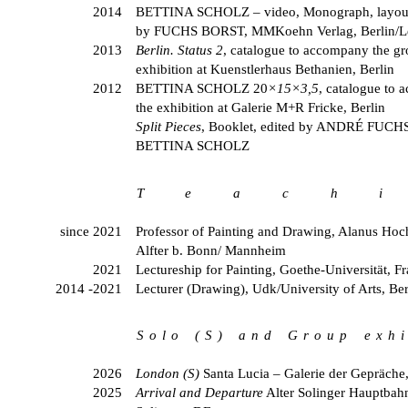
2014
BETTINA SCHOLZ
– video, Monograph, layou
by
FUCHS BORST
, MMKoehn Verlag, Berlin/L
2013
Berlin. Status 2
, catalogue to accompany the g
exhibition at Kuenstlerhaus Bethanien, Berlin
2012
BETTINA SCHOLZ
20
×
15
×
3,5
, catalogue to
the exhibition at Galerie M+R Fricke, Berlin
Split Pieces
, Booklet, edited by
ANDRÉ FUCH
BETTINA SCHOLZ
T e a c h i
since 2021
Professor of Painting and Drawing, Alanus Hoc
Alfter b. Bonn/ Mannheim
2021
Lectureship for Painting, Goethe-Universität, F
2014 -2021
Lecturer (Drawing), Udk/University of Arts, Ber
S o l o ( S ) a n d G r o u p e x h i b
2026
London (S)
Santa Lucia – Galerie der Gepräche,
2025
Arrival and Departure
Alter Solinger Hauptbah