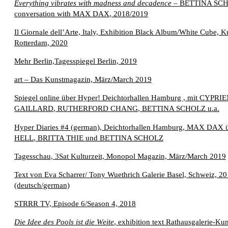
Everything vibrates with madness and decadence
–
BETTINA SC
conversation with
MAX DAX
, 2018/2019
Il Giornale dell’Arte, Italy, Exhibition Black Album/White Cube, K
Rotterdam, 2020
Mehr Berlin,Tagesspiegel Berlin, 2019
art – Das Kunstmagazin, März/March 2019
Spiegel online über Hyper! Deichtorhallen Hamburg , mit
CYPRIE
GAILLARD
,
RUTHERFORD CHANG
,
BETTINA SCHOLZ
u.a.
Hyper Diaries #4 (german), Deichtorhallen Hamburg,
MAX DAX
ü
HELL
,
BRITTA THIE
und
BETTINA SCHOLZ
Tagesschau, 3Sat Kulturzeit, Monopol Magazin, März/March 2019
Text von Eva Scharrer/ Tony Wuethrich Galerie Basel, Schweiz, 20
(deutsch/german)
STRRR TV, Episode 6/Season 4, 2018
Die Idee des Pools ist die Weite
, exhibition text Rathausgalerie-Kun