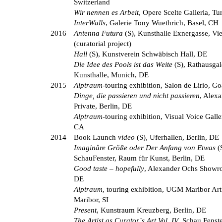
Switzerland
Wir nennen es Arbeit
, Opere Scelte Galleria, Tur
InterWalls
, Galerie Tony Wuethrich, Basel, CH
2016
Antenna Futura
(S), Kunsthalle Exnergasse, Vi
(curatorial project)
Hall
(S), Kunstverein Schwäbisch Hall, DE
Die Idee des Pools ist das Weite
(S), Rathausgal
Kunsthalle, Munich, DE
2015
Alptraum
-touring exhibition, Salon de Lirio, Go
Dinge, die passieren und nicht passieren
, Alex
Private, Berlin, DE
Alptraum
-touring exhibition, Visual Voice Galle
CA
2014
Book Launch
video
(S), Uferhallen, Berlin, DE
Imaginäre Größe oder Der Anfang von Etwas
(S
SchauFenster, Raum für Kunst, Berlin, DE
Good taste – hopefully
, Alexander Ochs Showro
DE
Alptraum
, touring exhibition, UGM Maribor Art
Maribor, SI
Present
, Kunstraum Kreuzberg, Berlin, DE
The Artist as Curator`s Art Vol. IV
, Schau Fenste