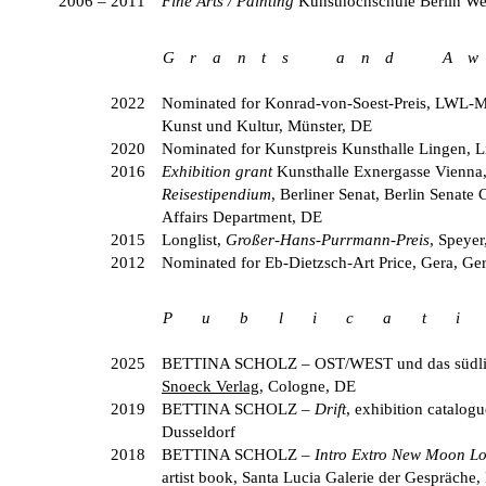
2006 – 2011
Fine Arts / Painting
Kunsthochschule Berlin We
G r a n t s a n d A w 
2022
Nominated for Konrad-von-Soest-Preis, LWL-
Kunst und Kultur, Münster, DE
2020
Nominated for Kunstpreis Kunsthalle Lingen, 
2016
Exhibition grant
Kunsthalle Exnergasse Vienna,
Reisestipendium
, Berliner Senat, Berlin Senate 
Affairs Department, DE
2015
Longlist,
Großer-Hans-Purrmann-Preis
, Speyer
2012
Nominated for Eb-Dietzsch-Art Price, Gera, G
P u b l i c a t i
2025
BETTINA SCHOLZ
– OST/WEST und das südli
Snoeck Verlag
, Cologne, DE
2019
BETTINA SCHOLZ
–
Drift
, exhibition catalo
Dusseldorf
2018
BETTINA SCHOLZ
–
Intro Extro New Moon L
artist book, Santa Lucia Galerie der Gespräche, 